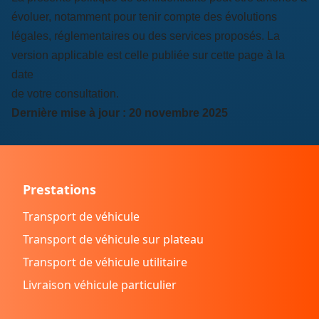
évoluer, notamment pour tenir compte des évolutions
légales, réglementaires ou des services proposés. La
version applicable est celle publiée sur cette page à la
date
de votre consultation.
Dernière mise à jour : 20 novembre 2025
Prestations
Transport de véhicule
Transport de véhicule sur plateau
Transport de véhicule utilitaire
Livraison véhicule particulier