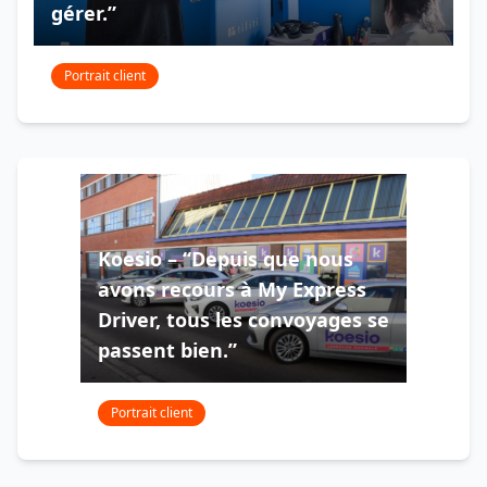
gérer.”
Portrait client
Koesio – “Depuis que nous
avons recours à My Express
Driver, tous les convoyages se
passent bien.”
Portrait client