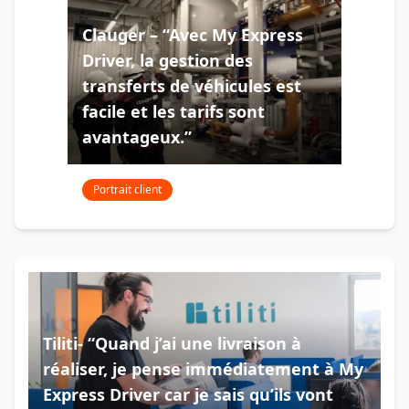
Clauger – “Avec My Express
Driver, la gestion des
transferts de véhicules est
facile et les tarifs sont
avantageux.”
Portrait client
Tiliti- “Quand j’ai une livraison à
réaliser, je pense immédiatement à My
Express Driver car je sais qu’ils vont